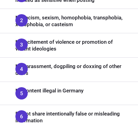
marked as sensitive when posting
No racism, sexism, homophobia, transphobia,
xenophobia, or casteism
No incitement of violence or promotion of
violent ideologies
No harassment, dogpiling or doxxing of other
users
No content illegal in Germany
Do not share intentionally false or misleading
information